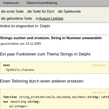
Impressum
Datenschutzerklärung
die erste Seite
die Seite für Dich
die Spieleseite
die gefundene Seite
August Linktipp
Artikel ist eingeordnet in:
Delphi
Strings suchen und ersetzen, String in Nummer umwandeln
geschrieben am 14.11.2005
Ein paar Funktionen zum Thema Strings in Delphi:
uses
Delphi/Pascal
Einen Teilstring durch einen anderen ersetzen:
Delphi/Pascal
function
 string_ersetzen(zeile,zeichenq,zeichenz
:string
)
:stri
var
 neustring
:string
;
