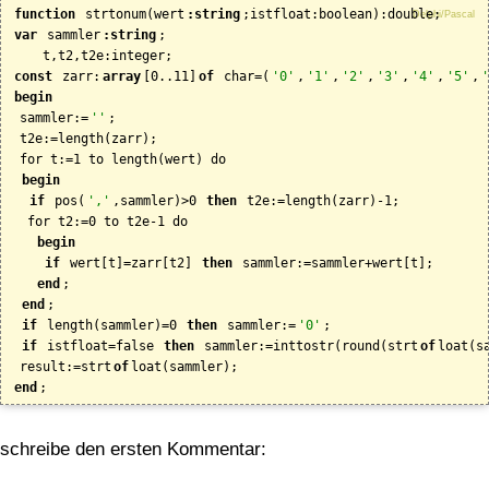
function
 strtonum(wert
:string
Delphi/Pascal
var
 sammler
:string
;

const
 zarr:
array
[0..11]
of
 char=(
'0'
,
'1'
,
'2'
,
'3'
,
'4'
,
'5'
,
'
begin
 sammler:=
''
;

 t2e:=length(zarr);

 for t:=1 to length(wert) do

begin
if
 pos(
','
,sammler)>0 
then
 t2e:=length(zarr)-1;

  for t2:=0 to t2e-1 do

begin
if
 wert[t]=zarr[t2] 
then
 sammler:=sammler+wert[t];

end
;

end
;

if
 length(sammler)=0 
then
 sammler:=
'0'
;

if
 istfloat=false 
then
 sammler:=inttostr(round(strt
of
loat(sa
 result:=strt
of
end
;
schreibe den ersten Kommentar: