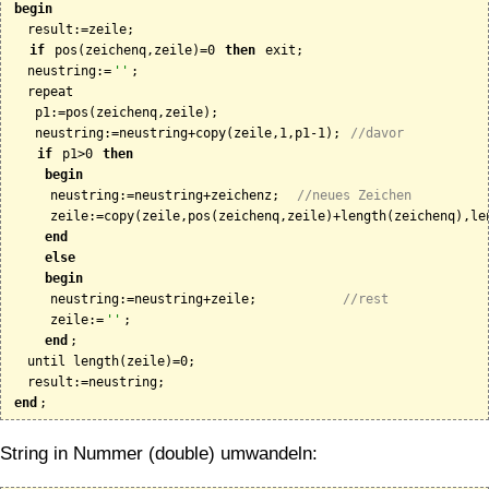
begin
  result:=zeile;

if
 pos(zeichenq,zeile)=0 
then
 exit;

  neustring:=
''
;

  repeat

   p1:=pos(zeichenq,zeile);

   neustring:=neustring+copy(zeile,1,p1-1); 
//davor
if
 p1>0 
then
begin
     neustring:=neustring+zeichenz;  
//neues Zeichen
     zeile:=copy(zeile,pos(zeichenq,zeile)+length(zeichenq),len
end
else
begin
     neustring:=neustring+zeile;           
//rest
     zeile:=
''
;

end
;

  until length(zeile)=0;

end
String in Nummer (double) umwandeln: