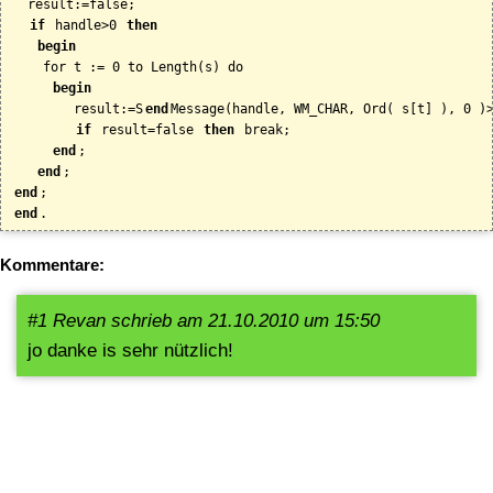
  result:=false;

if
 handle>0 
then
begin
    for t := 0 to Length(s) do

begin
        result:=S
end
Message(handle, WM_CHAR, Ord( s[t] ), 0 )>
if
 result=false 
then
 break;

end
;

end
end
end
.
Kommentare:
#1 Revan schrieb am 21.10.2010 um 15:50
jo danke is sehr nützlich!