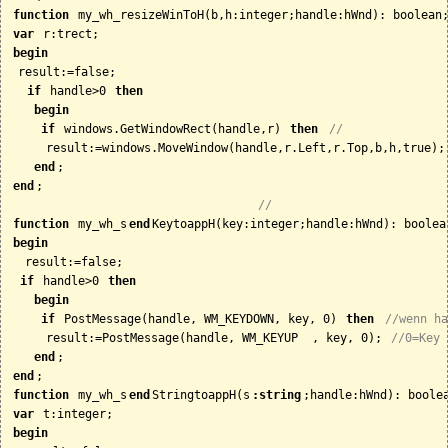
function
var
begin
 result:=false;

if
 handle>0 
then
begin
if
 windows.GetWindowRect(handle,r) 
then
//
     result:=windows.MoveWindow(handle,r.Left,r.Top,b,h,true);

end
end
;

//
function
 my_wh_s
end
begin
  result:=false;

if
 handle>0 
then
begin
if
 PostMessage(handle, WM_KEYDOWN, key, 0) 
then
//wenn ha
     result:=PostMessage(handle, WM_KEYUP  , key, 0); 
//0=Key 
end
end
function
 my_wh_s
end
StringtoappH(s
:string
var
begin