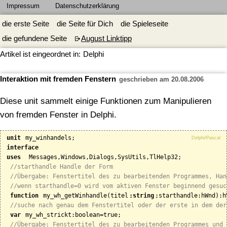
Impressum
Datenschutzerklärung
die erste Seite
die Seite für Dich
die Spieleseite
die gefundene Seite
August Linktipp
Artikel ist eingeordnet in:
Delphi
Interaktion mit fremden Fenstern
geschrieben am 20.08.2006
Diese unit sammelt einige Funktionen zum Manipulieren
von fremden Fenster in Delphi.
unit
Delphi/Pascal
interface
uses
  Messages,Windows,Dialogs,SysUtils,TlHelp32;

//starthandle Handle der Form
//Übergabe: Fenstertitel des zu bearbeitenden Programmes, Han
//wenn starthandle=0 wird vom aktiven Fenster beginnend gesuc
function
 my_wh_getWinhandle(titel
:string
;starthandle:hWnd):hW
//suche nach genau dem Fenstertitel oder der erste in dem der
var
 my_wh_strickt:boolean=true;

//Übergabe: Fenstertitel des zu bearbeitenden Programmes und 