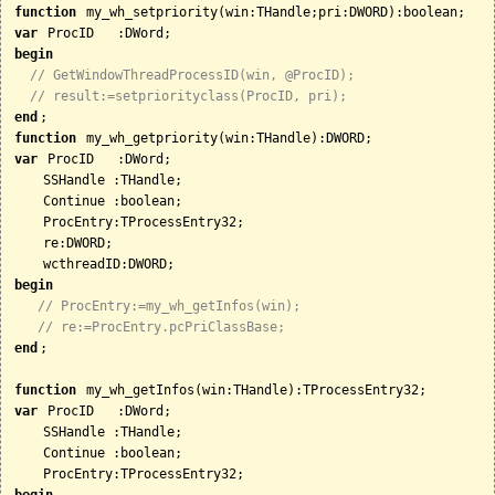
function
var
begin
// GetWindowThreadProcessID(win, @ProcID);
// result:=setpriorityclass(ProcID, pri);
end
function
var
 ProcID   :DWord;

    SSHandle :THandle;

    Continue :boolean;

    ProcEntry:TProcessEntry32;

    re:DWORD;

begin
// ProcEntry:=my_wh_getInfos(win);
// re:=ProcEntry.pcPriClassBase;
end
;

function
var
 ProcID   :DWord;

    SSHandle :THandle;

    Continue :boolean;

begin