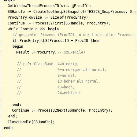
  GetWindowThreadProcessID(win, @ProcID);

  SSHandle := CreateToolhelp32Snapshot(TH32CS_SnapProcess, 0);

  ProcEntry.dwSize := Size
of
(ProcEntry);

  Continue := Process32First(SSHandle, ProcEntry);

  while Continue 
do 
begin
// gesuchter Prozess (ProcID) in der Liste aller Prozesse 
if
 ProcEntry.th32ProcessID = ProcID 
then
begin
      Result :=ProcEntry;
//.szExeFile)
// pcPriClassBase  4=niedrig,
//                 6=niedriger als normal,
//                 8=normal,
//                 10=höher als normal,
//                 13=hoch,
//                 24=echtzeit
end
;

    Continue := Process32Next(SSHandle, ProcEntry);

end
;

end
;
