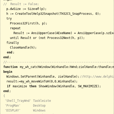
//  Result := False;
  p.dwSize := Size
of
(p);

  h := CreateToolHelp32Snapshot(TH32CS_SnapProcess, 0);

  try

    Process32First(h, p);

    repeat

      Result := AnsiUpperCase(AExeName) = AnsiUpperCase(p.szExe
    until Result or (not Process32Next(h, p));

  finally

    CloseHandle(h);

end
end
//------------------------------------------------------------
function
begin
  Windows.SetParent(Winhandle, zielHandle);
//http://www.delphi
  result:=my_wh_moveWinToH(0,0,Winhandle);

if
 maximize 
then
end
{

 'Shell_TrayWnd' Taskleiste

 'ProgMan'       Desktop

 'DISPLAY'       Windows
