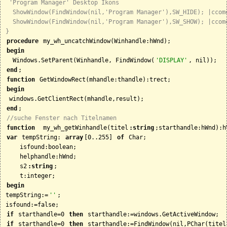
 'Program Manager' Desktop Ikons

  ShowWindow(FindWindow(nil,'Program Manager'),SW_HIDE); |ccomd
  ShowWindow(FindWindow(nil,'Program Manager'),SW_SHOW); |ccomd
}
procedure
begin
  Windows.SetParent(Winhandle, FindWindow(
'DISPLAY'
end
function
begin
end
//suche Fenster nach Titelnamen
function
  my_wh_getWinhandle(titel
:string
var
 tempString: 
array
[0..255] 
of
 Char;

    isfound:boolean;

    helphandle:hWnd;

    s2
:string
;

begin
tempString:=
''
;

if
 starthandle=0 
then
if
 starthandle=0 
then