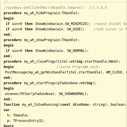
//------------------------------------------------------------
//windows.GetClientRect(mhandle,temprec);  //l,t,b,h
procedure
begin
if
 win>0 
then
 ShowWindow(win,SW_MINIMIZE); 
//sonst bleibt da
if
 win>0 
then
 ShowWindow(win, SW_HIDE);    
//und cursor in T
end
procedure
begin
if
 win>0 
then
end
procedure
 my_wh_closeProgs(titel
:string
begin
//suche Programm nach:
end
procedure
 my_wh_startProgs(pfadundexe
:string
begin
end
function
 my_wh_IsExeRunning(
const
var
  h: THandle;

begin