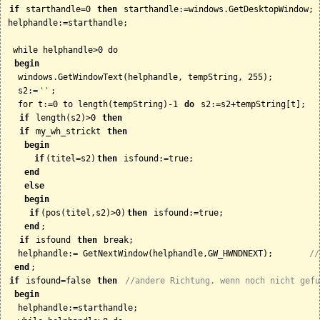
if
 starthandle=0 
then
 starthandle:=windows.GetDesktopWindow;

helphandle:=starthandle;

 while helphandle>0 do

begin
  windows.GetWindowText(helphandle, tempString, 255);

  s2:=
''
;

  for t:=0 to length(tempString)-1 
do 
s2:=s2+tempString[t];

if
 length(s2)>0 
then
if
 my_wh_strickt 
then
begin
if
(titel=s2)
then
 isfound:=true;

end
else
begin
if
(pos(titel,s2)>0)
then
 isfound:=true;

end
;

if
 isfound 
then
 break;

  helphandle:= GetNextWindow(helphandle,GW_HWNDNEXT);       
//
end
if
 isfound=false 
then
//andere Richtung, wenn noch nicht gefu
begin
  helphandle:=starthandle;
