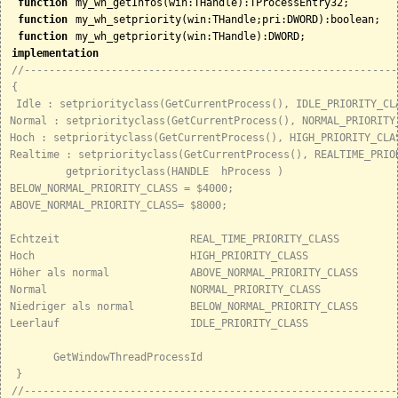
function
 my_wh_getInfos(win:THandle):TProcessEntry32;

function
 my_wh_setpriority(win:THandle;pri:DWORD):boolean;

function
implementation
//------------------------------------------------------------
{

 Idle : setpriorityclass(GetCurrentProcess(), IDLE_PRIORITY_CLA
Normal : setpriorityclass(GetCurrentProcess(), NORMAL_PRIORITY_
Hoch : setpriorityclass(GetCurrentProcess(), HIGH_PRIORITY_CLAS
Realtime : setpriorityclass(GetCurrentProcess(), REALTIME_PRIOR
         getpriorityclass(HANDLE  hProcess )

BELOW_NORMAL_PRIORITY_CLASS = $4000;

ABOVE_NORMAL_PRIORITY_CLASS= $8000;

Echtzeit                     REAL_TIME_PRIORITY_CLASS

Hoch                         HIGH_PRIORITY_CLASS

Höher als normal             ABOVE_NORMAL_PRIORITY_CLASS

Normal                       NORMAL_PRIORITY_CLASS

Niedriger als normal         BELOW_NORMAL_PRIORITY_CLASS

Leerlauf                     IDLE_PRIORITY_CLASS

       GetWindowThreadProcessId

 }
//------------------------------------------------------------