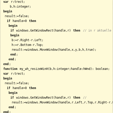
var
 r:trect;

begin
 result:=false;

if
 handle>0 
then
begin
if
 windows.GetWindowRect(handle,r) 
then
// in r aktuelle 
begin
     b:=r.Right-r.Left;

     h:=r.Bottom-r.Top;

     result:=windows.MoveWindow(handle,x,y,b,h,true);

end
;

end
end
function
var
begin
 result:=false;

if
 handle>0 
then
begin
if
 windows.GetWindowRect(handle,r) 
then
//
     result:=windows.MoveWindow(handle,r.Left,r.Top,r.Right-r.L
end
end