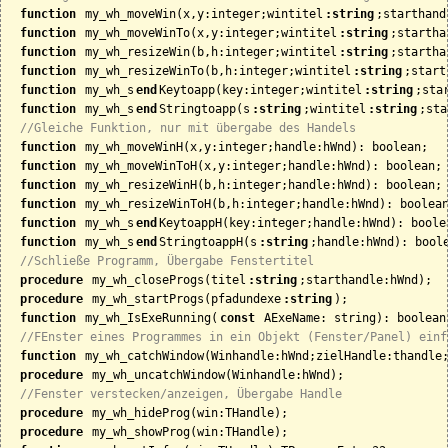
function
 my_wh_moveWin(x,y:integer;wintitel
:string
;starthand
function
 my_wh_moveWinTo(x,y:integer;wintitel
:string
;startha
function
 my_wh_resizeWin(b,h:integer;wintitel
:string
;startha
function
 my_wh_resizeWinTo(b,h:integer;wintitel
:string
;start
function
 my_wh_s
end
Keytoapp(key:integer;wintitel
:string
;sta
function
 my_wh_s
end
Stringtoapp(s
:string
;wintitel
:string
;sta
//Gleiche Funktion, nur mit übergabe des Handels
function
 my_wh_moveWinH(x,y:integer;handle:hWnd): boolean;

function
 my_wh_moveWinToH(x,y:integer;handle:hWnd): boolean;

function
 my_wh_resizeWinH(b,h:integer;handle:hWnd): boolean;

function
 my_wh_resizeWinToH(b,h:integer;handle:hWnd): boolean
function
 my_wh_s
end
KeytoappH(key:integer;handle:hWnd): boolea
function
 my_wh_s
end
StringtoappH(s
:string
;handle:hWnd): boole
//Schließe Programm, Übergabe Fenstertitel
procedure
 my_wh_closeProgs(titel
:string
;starthandle:hWnd);

procedure
 my_wh_startProgs(pfadundexe
:string
);

function
 my_wh_IsExeRunning(
const
 AExeName: string): boolean;
//FEnster eines Programmes in ein Objekt (Fenster/Panel) einf
function
 my_wh_catchWindow(Winhandle:hWnd;zielHandle:thandle;
procedure
 my_wh_uncatchWindow(Winhandle:hWnd);

//Fenster verstecken/anzeigen, Übergabe Handle
procedure
 my_wh_hideProg(win:THandle);

procedure
 my_wh_showProg(win:THandle);
