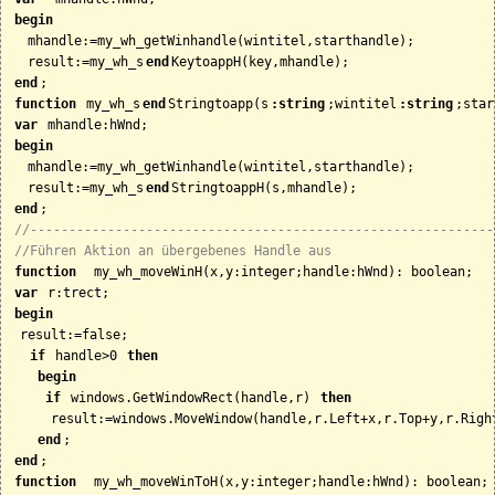
begin
  mhandle:=my_wh_getWinhandle(wintitel,starthandle);

  result:=my_wh_s
end
end
function
 my_wh_s
end
Stringtoapp(s
:string
;wintitel
:string
var
begin
  mhandle:=my_wh_getWinhandle(wintitel,starthandle);

  result:=my_wh_s
end
end
//------------------------------------------------------------
//Führen Aktion an übergebenes Handle aus
function
var
begin
 result:=false;

if
 handle>0 
then
begin
if
 windows.GetWindowRect(handle,r) 
then
     result:=windows.MoveWindow(handle,r.Left+x,r.Top+y,r.Right
end
end
function