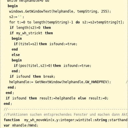
  while helphandle>0 do

begin
   windows.GetWindowText(helphandle, tempString, 255);

   s2:=
''
;

   for t:=0 to length(tempString)-1 
do 
s2:=s2+tempString[t];

if
 length(s2)>0 
then
if
 my_wh_strickt 
then
begin
if
(titel=s2)
then
 isfound:=true;

end
else
begin
if
(pos(titel,s2)>0)
then
 isfound:=true;

end
;

if
 isfound 
then
 break;

   helphandle:= GetNextWindow(helphandle,GW_HWNDPREV);       
/
end
;

end
;

if
 isfound 
then
 result:=helphandle 
else
end
//------------------------------------------------------------
//Funktionen suchen entsprechendes Fenster und machen dann Akt
function
  my_wh_moveWin(x,y:integer;wintitel
:string
var