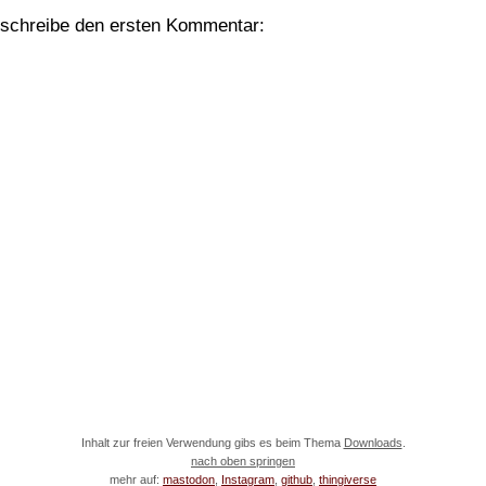
schreibe den ersten Kommentar:
Inhalt zur freien Verwendung gibs es beim Thema
Downloads
.
nach oben springen
mehr auf:
mastodon
,
Instagram
,
github
,
thingiverse