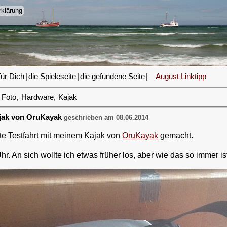
klärung
für Dich
|
die Spieleseite
|
die gefundene Seite
|
August Linktipp
Foto
,
Hardware
,
Kajak
ajak von OruKayak
geschrieben am 08.06.2014
te Testfahrt mit meinem Kajak von
OruKayak
gemacht.
. An sich wollte ich etwas früher los, aber wie das so immer ist