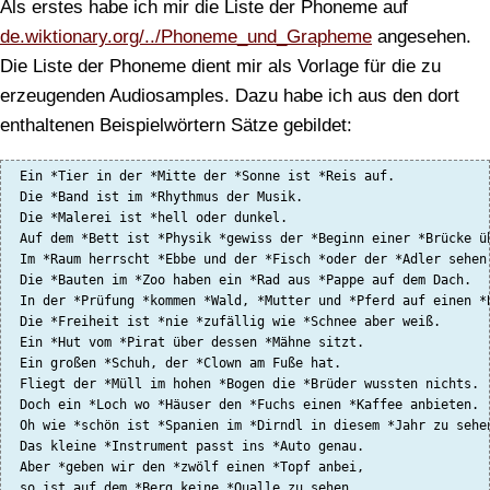
Als erstes habe ich mir die Liste der Phoneme auf
de.wiktionary.org/../Phoneme_und_Grapheme
angesehen.
Die Liste der Phoneme dient mir als Vorlage für die zu
erzeugenden Audiosamples. Dazu habe ich aus den dort
enthaltenen Beispielwörtern Sätze gebildet:
 Ein *Tier in der *Mitte der *Sonne ist *Reis auf.

 Die *Band ist im *Rhythmus der Musik.

 Die *Malerei ist *hell oder dunkel.

 Auf dem *Bett ist *Physik *gewiss der *Beginn einer *Brücke üb
 Im *Raum herrscht *Ebbe und der *Fisch *oder der *Adler sehen 
 Die *Bauten im *Zoo haben ein *Rad aus *Pappe auf dem Dach.

 In der *Prüfung *kommen *Wald, *Mutter und *Pferd auf einen *B
 Die *Freiheit ist *nie *zufällig wie *Schnee aber weiß.

 Ein *Hut vom *Pirat über dessen *Mähne sitzt.

 Ein großen *Schuh, der *Clown am Fuße hat.

 Fliegt der *Müll im hohen *Bogen die *Brüder wussten nichts.

 Doch ein *Loch wo *Häuser den *Fuchs einen *Kaffee anbieten.

 Oh wie *schön ist *Spanien im *Dirndl in diesem *Jahr zu sehen
 Das kleine *Instrument passt ins *Auto genau.

 Aber *geben wir den *zwölf einen *Topf anbei,

 so ist auf dem *Berg keine *Qualle zu sehen.
