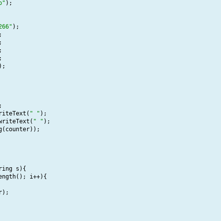
o"
);

266"
);









);



riteText(
" "
);

writeText(
" "
);

(counter));

ing s){

ngth(); i++){ 

);
