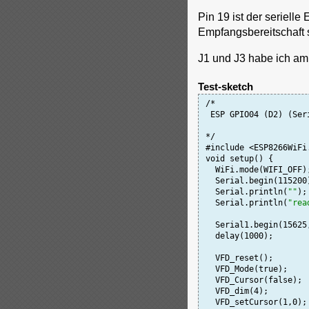
Pin 19 ist der seriell
Empfangsbereitschaft s
J1 und J3 habe ich am
Test-sketch
/*

 ESP GPIO04 (D2) (Ser
*/

#include <ESP8266WiFi.
void setup() {

  WiFi.mode(WIFI_OFF)
  Serial.begin(115200
  Serial.println(
""
);

  Serial.println(
"rea
  Serial1.begin(15625
  delay(1000);

  VFD_reset();

  VFD_Mode(true);

  VFD_Cursor(false);

  VFD_dim(4);

  VFD_setCursor(1,0);
