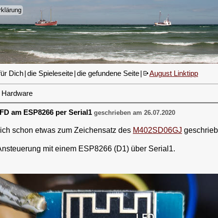
klärung
für Dich
|
die Spieleseite
|
die gefundene Seite
|
August Linktipp
Hardware
D am ESP8266 per Serial1
geschrieben am 26.07.2020
te ich schon etwas zum Zeichensatz des
M402SD06GJ
geschrieb
Ansteuerung mit einem ESP8266 (D1) über Serial1.