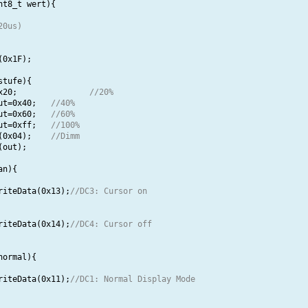
t8_t wert){

20us)
tufe){

	uint8_t out=0x20;		
//20%
	if(stufe==2)out=0x40;	
//40%
	if(stufe==3)out=0x60;	
//60%
	if(stufe==4)out=0xff;	
//100%
	VFD_writeData(0x04);	
//Dimm
n){

_writeData(0x13);
//DC3: Cursor on
_writeData(0x14);
//DC4: Cursor off
ormal){

_writeData(0x11);
//DC1: Normal Display Mode