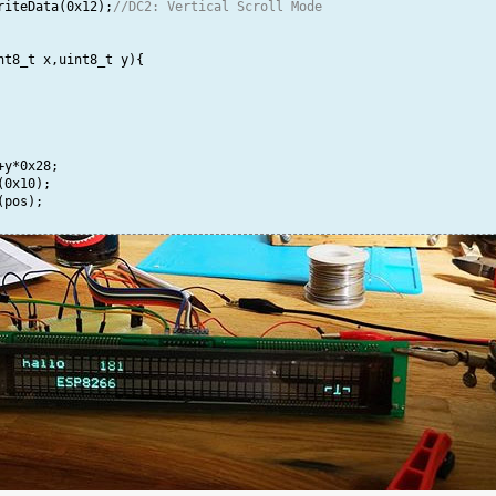
_writeData(0x12);
//DC2: Vertical Scroll Mode
nt8_t x,uint8_t y){
