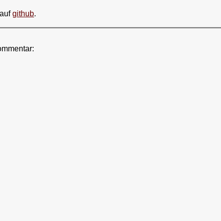
 auf
github
.
ommentar: