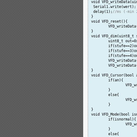
void VFD_writeData(uin
 Serial1.write(wert);

 delay(1);
//ms (-min 
}

void VFD_reset(){

	VFD_writeData(0x1F);

}

void VFD_dim(uint8_t s
	VFD_writeData(out);	

}

void VFD_Cursor(bool a
	if(an){

		VFD
	}

	else{

		VFD
	}

}

void VFD_Mode(bool isn
	if(isnormal){

		VFD
	}

	else{
