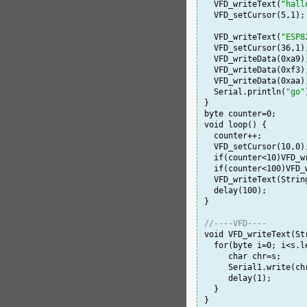
  VFD_writeText(
"hall
  VFD_setCursor(5,1);

  VFD_writeText(
"ESP8
  VFD_setCursor(36,1);
  VFD_writeData(0xa9);
  VFD_writeData(0xf3);
  VFD_writeData(0xaa);
  Serial.println(
"go"
}

byte counter=0;

void loop() {

  counter++;

  VFD_setCursor(10,0);
  if(counter<10)VFD_w
  if(counter<100)VFD_
  VFD_writeText(String
  delay(100);

}

//----VFD----
void VFD_writeText(Str
  for(byte i=0; i<s.le
     char chr=s
;

     Serial1.write(chr
     delay(1);

  }

}
