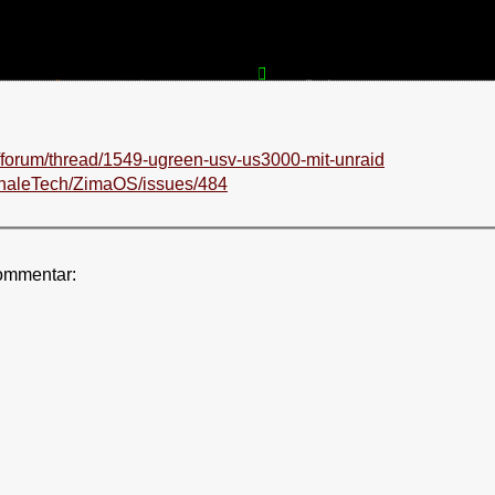
/forum/thread/1549-ugreen-usv-us3000-mit-unraid
haleTech/ZimaOS/issues/484
ommentar: