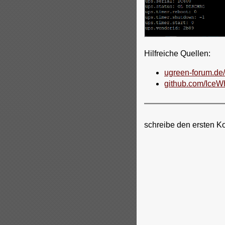
Hilfreiche Quellen:
ugreen-forum.de
github.com/IceW
schreibe den ersten K