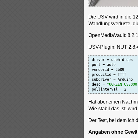
Die USV wird in die 12
Wandlungsverluste, di
OpenMediaVault: 8.2.1
USV-Plugin: NUT 2.8.4
driver = usbhid-ups

port = auto

vendorid = 2b89

productid = ffff

subdriver = Arduino

desc = 
"UGREEN US3000
pollinterval = 2
Hat aber einen Nachmit
Wie stabil das ist, wird
Der Test, bei dem ich 
Angaben ohne Gewäh