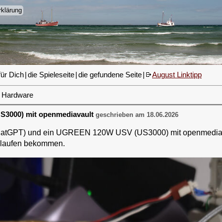
klärung
für Dich
|
die Spieleseite
|
die gefundene Seite
|
August Linktipp
Hardware
3000) mit openmediavault
geschrieben am 18.06.2026
 ChatGPT) und ein UGREEN 120W USV (US3000) mit openmediav
 laufen bekommen.