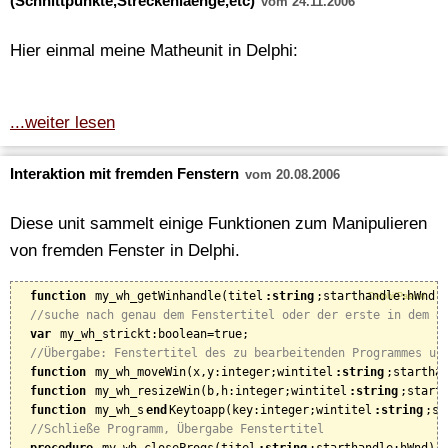
(Schnittpunkte,Streckenlaenge,etc)
vom 24.11.2006
Hier einmal meine Matheunit in Delphi:
...weiter lesen
Interaktion mit fremden Fenstern
vom 20.08.2006
Diese unit sammelt einige Funktionen zum Manipulieren
von fremden Fenster in Delphi.
function
 my_wh_getWinhandle(titel
:string
;starthandle:hWnd):
Delphi/Pascal
//suche nach genau dem Fenstertitel oder der erste in dem d
var
 my_wh_strickt:boolean=true;

//Übergabe: Fenstertitel des zu bearbeitenden Programmes un
function
 my_wh_moveWin(x,y:integer;wintitel
:string
;starthan
function
 my_wh_resizeWin(b,h:integer;wintitel
:string
;starth
function
 my_wh_s
end
Keytoapp(key:integer;wintitel
:string
;st
//Schließe Programm, Übergabe Fenstertitel