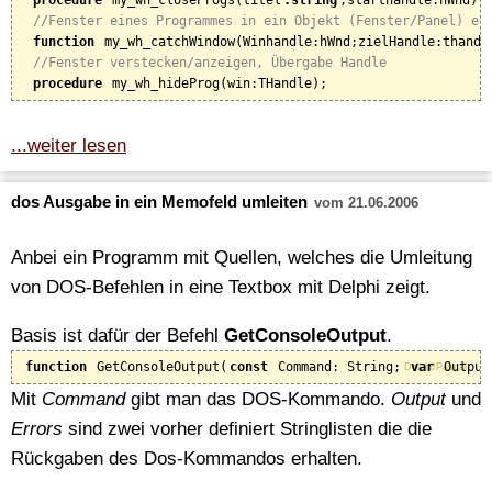
procedure
 my_wh_closeProgs(titel
:string
;starthandle:hWnd);

//Fenster eines Programmes in ein Objekt (Fenster/Panel) ei
function
 my_wh_catchWindow(Winhandle:hWnd;zielHandle:thandle
//Fenster verstecken/anzeigen, Übergabe Handle
procedure
...weiter lesen
dos Ausgabe in ein Memofeld umleiten
vom 21.06.2006
Anbei ein Programm mit Quellen, welches die Umleitung
von DOS-Befehlen in eine Textbox mit Delphi zeigt.
Basis ist dafür der Befehl
GetConsoleOutput
.
function
 GetConsoleOutput(
const
 Command: String; 
var
 Output
Delphi/Pascal
Mit
Command
gibt man das DOS-Kommando.
Output
und
Errors
sind zwei vorher definiert Stringlisten die die
Rückgaben des Dos-Kommandos erhalten.