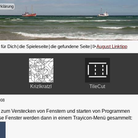
klärung
 für Dich
|
die Spieleseite
|
die gefundene Seite
|
August Linktipp
Krizlkratzl
TileCut
008
ol zum Verstecken von Fenstern und starten von Programmen
se Fenster werden dann in einem Trayicon-Menü gesammelt: