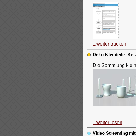
...weiter gucken
Deko-Kleinteile: Ke
Die Sammlung kleine
...weiter lesen
Video Streaming mi