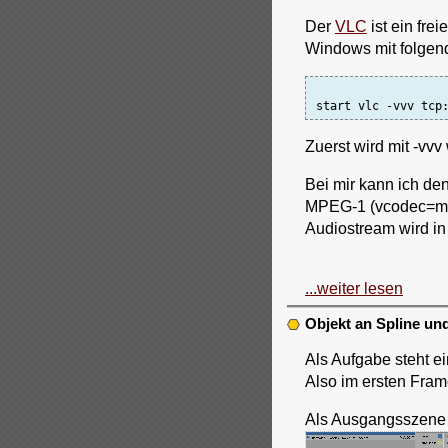
Der
VLC
ist ein fre
Windows mit folgend
start vlc -vvv tcp
Zuerst wird mit -vvv
Bei mir kann ich de
MPEG-1 (vcodec=mp1v
Audiostream wird in
...weiter lesen
Objekt an Spline und
Als Aufgabe steht e
Also im ersten Fra
Als Ausgangsszene 