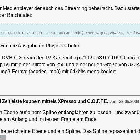
ier Medienplayer der auch das Streaming beherrscht. Dazu start
er Batchdatei:
:
//192.168.0.7:10999 --sout #transcode{vcodec=mp1v,vb=256, scale
 wird die Ausgabe im Player verboten.
n DVB-C Stream der TV-Karte mit tcp://192.168.0.7:10999 abrufe
) mit einer Bitrate von 256 und einer neuen Größe von 320x2
 mp3-Format (acodec=mp3) mit 64kbits mono kodiert.
 Zeitleiste koppeln mittels XPresso und C.O.F.F.E.
vom 22.06.2008
in Ebene auf einem Spline entlangfahren zu lassen - und zwar ü
me am Anfang und im letzten Frame am Ende.
habe ich eine Ebene und ein Spline. Das Spline repräsentiert