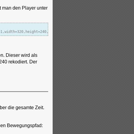
et man den Player unter
=1,width=320,height=240,acodec=mp3,ab=64,channels=1}:duplicate{d
n. Dieser wird als
40 rekodiert. Der
ber die gesamte Zeit.
 den Bewegungspfad: