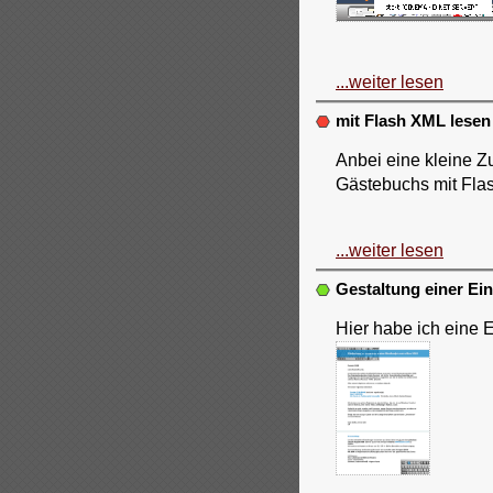
...weiter lesen
mit Flash XML lesen
Anbei eine kleine 
Gästebuchs mit Flas
...weiter lesen
Gestaltung einer Ei
Hier habe ich eine E